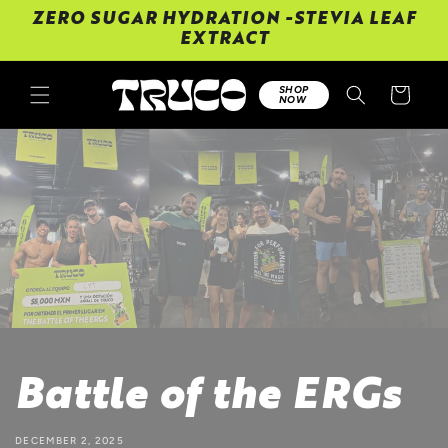
Skip to
ZERO SUGAR HYDRATION -STEVIA LEAF
content
EXTRACT
SHOP
Cart
NOW
Battle of the ERGs
DECEMBER 2, 2025